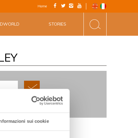
FICIALE - VIA
Home
INE&FOOD
ODWORLD
STORIES
LEY
Sat
1
1
8
Informazioni sui cookie
4
15