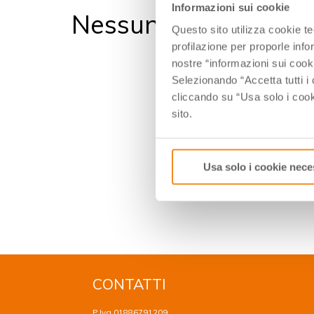
Informazioni sui cookie
Nessun evento trova
Questo sito utilizza cookie t
profilazione per proporle info
nostre “informazioni sui cook
Selezionando “Accetta tutti i 
cliccando su “Usa solo i cook
sito.
Usa solo i cookie nece
CONTATTI
P.Iva 01886791209