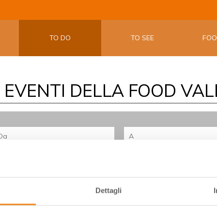
LA APP UF
EMILIA W
TO DO
TO SEE
FO
I EVENTI DELLA FOOD VAL
August
August
2026
2026
Sun
Mon
Tue
Wed
Thu
Fri
Sat
Sun
Mon
Tue
Wed
Thu
Fri
26
27
28
29
30
31
1
26
27
28
29
30
3
2
3
4
5
6
7
8
2
3
4
5
6
7
Dettagli
9
10
11
12
13
14
15
9
10
11
12
13
1