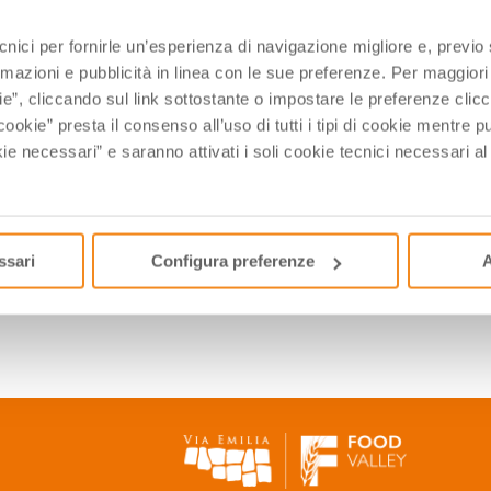
16
17
18
19
20
21
22
16
17
18
19
20
2
to
ecnici per fornirle un’esperienza di navigazione migliore e, previ
23
24
25
26
27
28
29
23
24
25
26
27
2
rmazioni e pubblicità in linea con le sue preferenze. Per maggiori
30
31
1
2
3
4
5
30
31
1
2
3
4
ie”, cliccando sul link sottostante o impostare le preferenze cli
cookie” presta il consenso all’uso di tutti i tipi di cookie mentre
Today
Clear
Close
Today
Clear
ie necessari” e saranno attivati i soli cookie tecnici necessari a
ssari
Configura preferenze
A