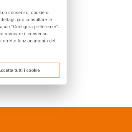
1
22
o suo consenso, cookie di
8
29
 dettagli può consultare le
5
ccando “Configura preferenze”.
 può revocare il consenso
Close
l corretto funzionamento del
ccetta tutti i cookie