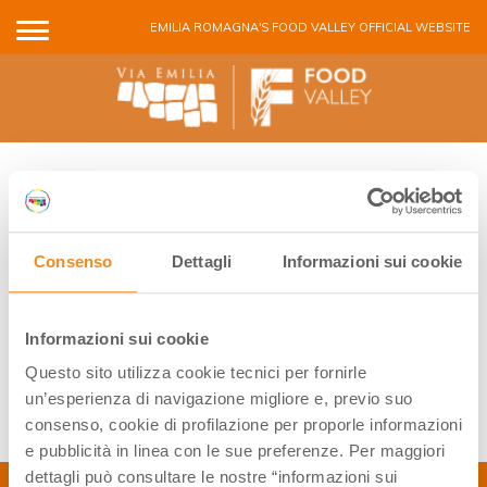
Skip to main content
EMILIA ROMAGNA'S FOOD VALLEY OFFICIAL WEBSITE
FOOD VALLEY EVENTS
Consenso
Dettagli
Informazioni sui cookie
No events found
Informazioni sui cookie
Questo sito utilizza cookie tecnici per fornirle
un’esperienza di navigazione migliore e, previo suo
consenso, cookie di profilazione per proporle informazioni
e pubblicità in linea con le sue preferenze. Per maggiori
dettagli può consultare le nostre “informazioni sui