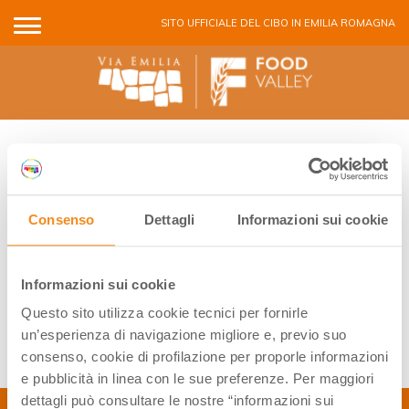
Salta al contenuto principale
SITO UFFICIALE DEL CIBO IN EMILIA ROMAGNA
GLI EVENTI DELLA FOOD VALLEY
Consenso
Dettagli
Informazioni sui cookie
Nessun evento trovato
Informazioni sui cookie
Questo sito utilizza cookie tecnici per fornirle
un’esperienza di navigazione migliore e, previo suo
consenso, cookie di profilazione per proporle informazioni
e pubblicità in linea con le sue preferenze. Per maggiori
dettagli può consultare le nostre “informazioni sui