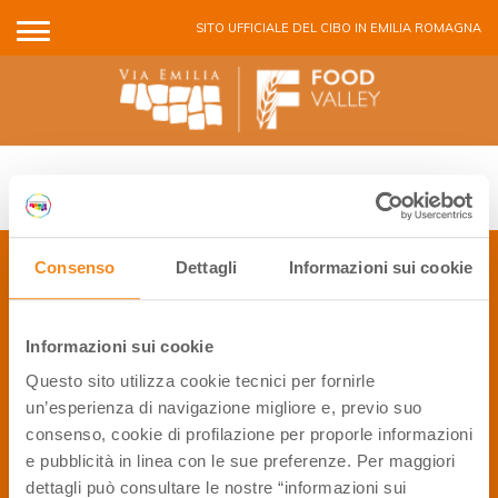
Salta al contenuto principale
SITO UFFICIALE DEL CIBO IN EMILIA ROMAGNA
PACCHETTI VACANZA
Consenso
Dettagli
Informazioni sui cookie
CONTATTI
Informazioni sui cookie
P.Iva 01886791209
Privacy Policy
Questo sito utilizza cookie tecnici per fornirle
Cookie Policy
un’esperienza di navigazione migliore e, previo suo
2006, 2016 © APT Servizi S.r.l. - Tutti i diritti riservati
info@winefoodemiliaromagna.com
consenso, cookie di profilazione per proporle informazioni
e pubblicità in linea con le sue preferenze. Per maggiori
dettagli può consultare le nostre “informazioni sui