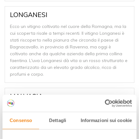
LONGANESI
Ecco un vitigno coltivato nel cuore della Romagna, ma la
cui scoperta risale a tempi recenti. Il vitigno Longanesi è
stati riscoperto nella pianura che circonda il paese di
Bagnacavallo, in provincia di Ravenna, ma oggi è
coltivato anche da qualche azienda della prima collina
faentina. L'uva Longanesi dà vita a un rosso strutturato e
caratterizzato da un elevato grado alcolico, ricco di
profumi e corpo.
MALVASIA
Dolce o secco, frizzante o fermo: il Malvasia ha un
profumo che resta impresso e ben si accompagna ad
Consenso
Dettagli
Informazioni sui cookie
alcuni fra i prodotti più tipici dell'Emilia Romagna.
Benché per tradizione sia conosciuto come vino frizzante,
dagli anni '90 lo troviamo anche fermo e alcune cantine