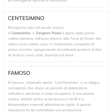
ed avvolgente quando è necessario.
CENTESIMINO
Riscoperto solo nel secolo scorso,
il
Centesimino
o
Savignon Rosso
è tipico della prima
collina faentina, nell’area attorno alla Torre di Oriolo. Nel
calice rosso rubino cupo, il Centesimino conquista al
primo incontro, sprigionando accattivanti profumi di fiori
di arancio, rosa, viola, liquirizia ed anice.
FAMOSO
Il Famoso, chiamato anche “Uva Rambela”, è un vitigno
romagnolo che, dopo un periodo di abbandono,
nell’ultimo decennio è stato riscoperto. È una pianta
rustica, adatta anche ai terreni poco fertili e a
temperature invernali abbastanza rigide. A questa
resistenza fa da contraltare una produzione