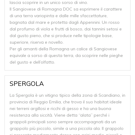
lascia scoprire in un unico sorso di vino.
Il Sangiovese di Romagna DOC sa esprimere il carattere
di una terra variopinta e dalle mille sfaccettature,
bagnata dal mare e protetta dagli Appennini. Un rosso
dal profumo di viola e frutti di bosco, dai tannini setosi e
dal gusto pieno, che si produce nelle tipologie base,
superiore, riserva e novello.
Per gli amanti della Romagna un calice di Sangiovese
equivale a sorso di questa terra, da scoprire nelle pieghe
del gusto e dell’olfatto.
SPERGOLA
La Spergola è un vitigno tipico della zona di Scandiano, in
provincia di Reggio Emilia, che trova il suo habitat ideale
nei terreni argillosi e ricchi di gesso e ha una buona
resistenza alla siccità. Viene detta “alata” perché i
grappoli principali sono sempre accompagnati da un
grappolo più piccolo, simile a una piccola ala. Il grappolo
si presenta mediamente denso con acini medio-piccoli e