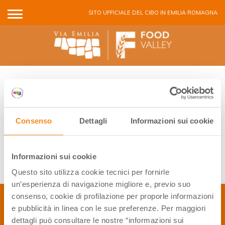
Salta al contenuto principale
SITO UFFICIALE DEL CIBO IN EMILIA ROMAGNA
FATTORIE APERTE
CASEIFICI APERTI
Consenso
Dettagli
Informazioni sui cookie
ACETAIE APERTE
Informazioni sui cookie
Questo sito utilizza cookie tecnici per fornirle
un’esperienza di navigazione migliore e, previo suo
consenso, cookie di profilazione per proporle informazioni
e pubblicità in linea con le sue preferenze. Per maggiori
CONTATTI
dettagli può consultare le nostre “informazioni sui