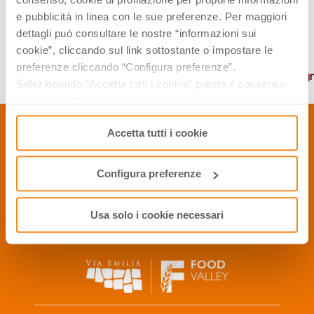
e pubblicità in linea con le sue preferenze. Per maggiori
CREDITS
dettagli può consultare le nostre “informazioni sui
cookie”, cliccando sul link sottostante o impostare le
Link:
http://www.withhusbandintow.com/lambrusco/?
preferenze cliccando “Configura preferenze”.
utm_source=Blogville&utm_medium=Blogville&utm_campaign
Selezionando “Accetta tutti i cookie” presta il consenso
all’uso di tutti i tipi di cookie mentre può revocare il
consenso cliccando su “Usa solo i cookie necessari” e
Accetta tutti i cookie
saranno attivati i soli cookie tecnici necessari al corretto
CONTATTI
funzionamento del sito.
Configura preferenze
P.Iva 01886791209
Privacy Policy
Cookie Policy
Usa solo i cookie necessari
2006, 2016 © APT Servizi S.r.l. - Tutti i diritti riservati
info@winefoodemiliaromagna.com