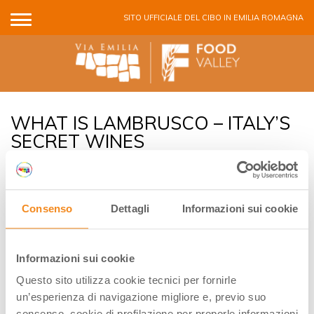
Salta al contenuto principale
SITO UFFICIALE DEL CIBO IN EMILIA ROMAGNA
WHAT IS LAMBRUSCO – ITALY’S
SECRET WINES
Consenso
Dettagli
Informazioni sui cookie
When you think of Italian wines, what do you think of?
More often it is the Tuscan wines, like Sangiovese, Chianti
(which is made from Sangiovese), Barolo, Montepulciano.
Informazioni sui cookie
Maybe you think of Prosecco, or God forbid Santa
Questo sito utilizza cookie tecnici per fornirle
Margharita Pinot Grigio. But, do you ever think about
un’esperienza di navigazione migliore e, previo suo
Lambrusco?
consenso, cookie di profilazione per proporle informazioni