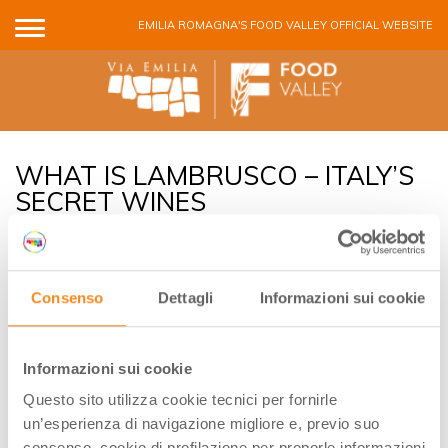
Skip to main content
EMILIA ROMAGNA'S FOOD VALLEY OFFICIAL WEBSITE
WHAT IS LAMBRUSCO – ITALY’S
SECRET WINES
Consenso
Dettagli
Informazioni sui cookie
When you think of Italian wines, what do you think of?
More often it is the Tuscan wines, like Sangiovese, Chianti
(which is made from Sangiovese), Barolo, Montepulciano.
Informazioni sui cookie
Maybe you think of Prosecco, or God forbid Santa
Questo sito utilizza cookie tecnici per fornirle
Margharita Pinot Grigio. But, do you ever think about
un’esperienza di navigazione migliore e, previo suo
Lambrusco?
consenso, cookie di profilazione per proporle informazioni