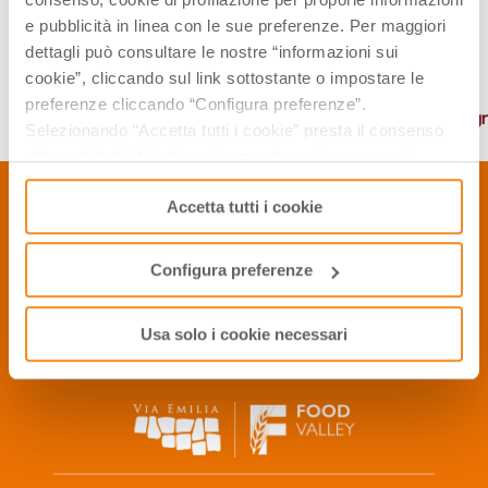
e pubblicità in linea con le sue preferenze. Per maggiori
CREDITS
dettagli può consultare le nostre “informazioni sui
cookie”, cliccando sul link sottostante o impostare le
Link:
http://www.withhusbandintow.com/lambrusco/?
preferenze cliccando “Configura preferenze”.
utm_source=Blogville&utm_medium=Blogville&utm_campaign
Selezionando “Accetta tutti i cookie” presta il consenso
all’uso di tutti i tipi di cookie mentre può revocare il
consenso cliccando su “Usa solo i cookie necessari” e
Accetta tutti i cookie
saranno attivati i soli cookie tecnici necessari al corretto
CONTACTS
funzionamento del sito.
Configura preferenze
P.Iva 01886791209
Privacy Policy
Cookie Policy
Usa solo i cookie necessari
2006, 2016 © APT Servizi S.r.l. - All rights reserved
info@winefoodemiliaromagna.com