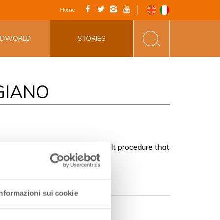
FICIALE - VIA
Home
INE&FOOD
ODWORLD
STORIES
GIANO
heese is made. It is more difficult procedure that
Informazioni sui cookie