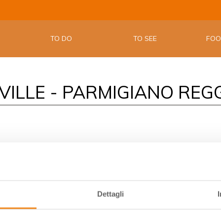
LA APP UF
EMILIA W
TO DO
TO SEE
FO
VILLE - PARMIGIANO REG
ano reggiano factory Caseificio Scalabrini and learned how the c
re from
here
...
Dettagli
0/15/blogville-parmigiano-reggiano