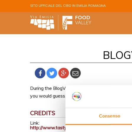
Salta al contenuto principale
SITO UFFICIALE DEL CIBO IN EMILIA ROMAGNA
BLOG
During the BlogVille journey we visited a parmigi
you would guess. Read more about the procedu
CREDITS
Consenso
Link:
http://www.tastylivinghelsinki.com/blog/2015/1