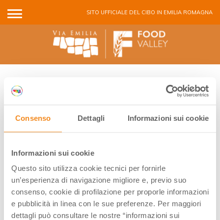
Salta al contenuto principale
SITO UFFICIALE DEL CIBO IN EMILIA ROMAGNA
COVID-19
Consenso
Dettagli
Informazioni sui cookie
Le attività sono sospese fino al perdurare delle restrizioni
in atto per contrastare il Covid19. Sarà nostra cura
Informazioni sui cookie
aggiornare la sezione non appena possibile.
Questo sito utilizza cookie tecnici per fornirle
un’esperienza di navigazione migliore e, previo suo
consenso, cookie di profilazione per proporle informazioni
All activities are suspended ultil new orders to fight Covid-
e pubblicità in linea con le sue preferenze. Per maggiori
19 in the best way possible. We will fill all the sections as
dettagli può consultare le nostre “informazioni sui
soon as possible.