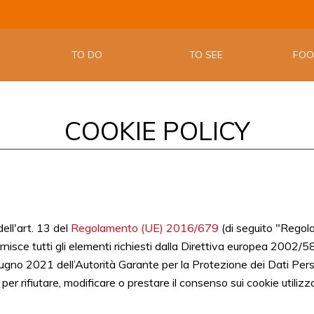
LA APP UF
EMILIA W
TO DO
TO SEE
FO
COOKIE POLICY
ell'art. 13 del
Regolamento (UE) 2016/679
(di seguito "Regol
rnisce tutti gli elementi richiesti dalla Direttiva europea 2002/5
iugno 2021 dell’Autorità Garante per la Protezione dei Dati Perso
i per rifiutare, modificare o prestare il consenso sui cookie utilizza