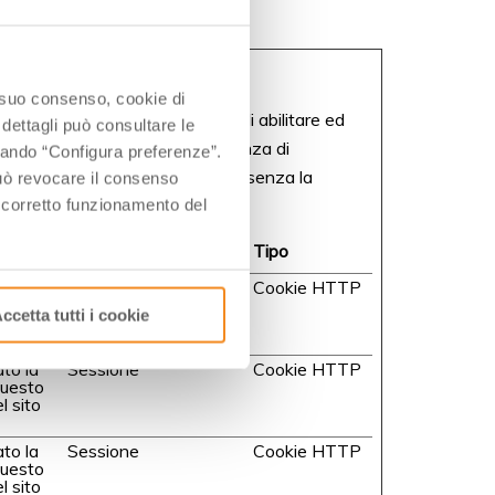
o suo consenso, cookie di
te; più precisamente permettono di abilitare ed
 dettagli può consultare le
le sessioni, migliorare l’esperienza di
ccando “Configura preferenze”.
e attraverso le pagine del sito senza la
 può revocare il consenso
l corretto funzionamento del
Durata massima di
Tipo
archiviazione
ato la
Sessione
Cookie HTTP
Questo
ccetta tutti i cookie
l sito
ato la
Sessione
Cookie HTTP
Questo
l sito
ato la
Sessione
Cookie HTTP
Questo
l sito