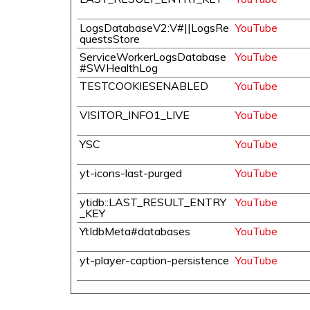
LogsDatabaseV2:V#||LogsRe
YouTube
questsStore
ServiceWorkerLogsDatabase
YouTube
#SWHealthLog
TESTCOOKIESENABLED
YouTube
VISITOR_INFO1_LIVE
YouTube
YSC
YouTube
yt-icons-last-purged
YouTube
ytidb::LAST_RESULT_ENTRY
YouTube
_KEY
YtIdbMeta#databases
YouTube
yt-player-caption-persistence
YouTube