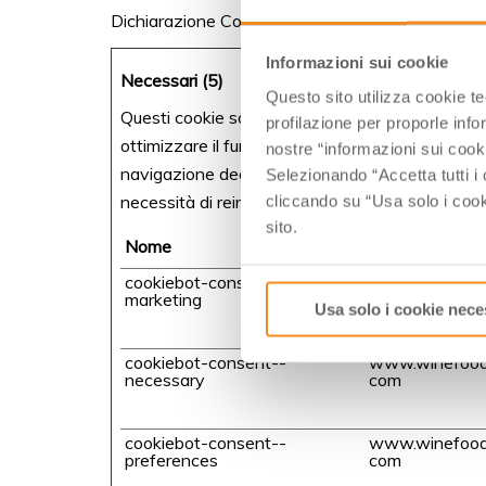
Dichiarazione Cookie aggiornata l'ultima volta i
Informazioni sui cookie
Necessari (5)
Questo sito utilizza cookie t
Questi cookie sono utilizzati per la trasmissione
profilazione per proporle info
ottimizzare il funzionamento del sito internet, e
nostre “informazioni sui cook
navigazione degli utenti (ad esempio mantenendo
Selezionando “Accetta tutti i 
necessità di reinserire User-Id e password oppur
cliccando su “Usa solo i cook
sito.
Nome
Fornitore
cookiebot-consent--
www.winefood
marketing
com
Usa solo i cookie nece
cookiebot-consent--
www.winefood
necessary
com
cookiebot-consent--
www.winefood
preferences
com