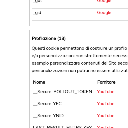
_gat
Google
_gid
Google
Profilazione (13)
Questi cookie permettono di costruire un profilo d
e/o personalizzazioni non strettamente necessar
esempio personalizzare contenuti del Sito secondo
personalizzazioni non potranno essere utilizzat
Nome
Fornitore
__Secure-ROLLOUT_TOKEN
YouTube
__Secure-YEC
YouTube
__Secure-YNID
YouTube
LAST_RESULT_ENTRY_KEY
YouTube