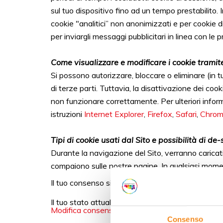
sul tuo dispositivo fino ad un tempo prestabilito. 
cookie "analitici” non anonimizzati e per cookie di 
per inviargli messaggi pubblicitari in linea con 
Come visualizzare e modificare i cookie tramit
Si possono autorizzare, bloccare o eliminare (in t
di terze parti. Tuttavia, la disattivazione dei coo
non funzionare correttamente. Per ulteriori infor
istruzioni
Internet Explorer
,
Firefox
,
Safari
,
Chro
Tipi di cookie usati dal Sito e possibilità di de-
Durante la navigazione del Sito, verranno caricati 
compaiono sulle nostre pagine. In qualsiasi momen
Il tuo consenso si applica ai seguenti siti web
Il tuo stato attuale: Rifiuta.
Modifica consenso
Consenso