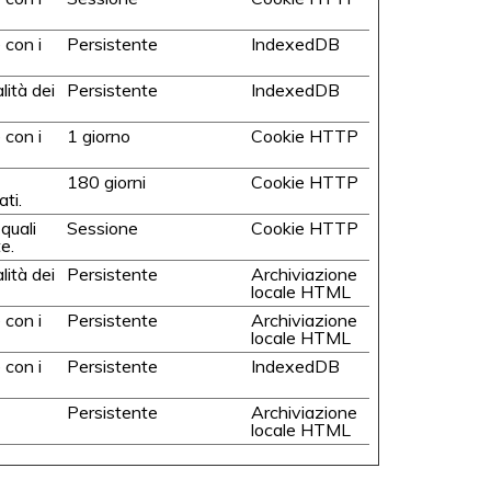
 con i
Persistente
IndexedDB
lità dei
Persistente
IndexedDB
 con i
1 giorno
Cookie HTTP
180 giorni
Cookie HTTP
ti.
quali
Sessione
Cookie HTTP
e.
lità dei
Persistente
Archiviazione
locale HTML
 con i
Persistente
Archiviazione
locale HTML
 con i
Persistente
IndexedDB
Persistente
Archiviazione
locale HTML