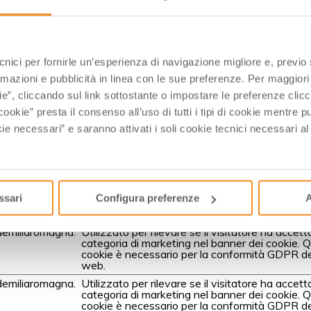
l 28/07/2026 da
Cookiebot
:
ecnici per fornirle un’esperienza di navigazione migliore e, previ
 della comunicazione o per fornire il servizio richiesto dall’uten
rmazioni e pubblicità in linea con le sue preferenze. Per maggiori
seguire autenticazioni informatiche e prevenire abusi, monitorare 
ie”, cliccando sul link sottostante o impostare le preferenze cli
 attiva la connessione ad aree riservate durante la navigazion
cookie” presta il consenso all’uso di tutti i tipi di cookie mentre
e ricordando l’impostazione espressa dall’utente per la lingua).
ie necessari” e saranno attivati i soli cookie tecnici necessari a
Scopo
emiliaromagna.
Utilizzato per rilevare se il visitatore ha accett
categoria di marketing nel banner dei cookie. 
ssari
Configura preferenze
A
cookie è necessario per la conformità GDPR de
web.
emiliaromagna.
Utilizzato per rilevare se il visitatore ha accett
categoria di marketing nel banner dei cookie. 
cookie è necessario per la conformità GDPR de
web.
emiliaromagna.
Utilizzato per rilevare se il visitatore ha accett
categoria di marketing nel banner dei cookie. 
cookie è necessario per la conformità GDPR de