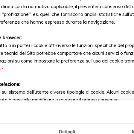
In linea con la normativa applicabile, il preventivo consenso dell’
"profilazione", es. quelli che forniscono analisi statistiche sull’ut
le preferenze che hanno espresso durante la navigazione.
e browser:
utto o in parte) i cookie attraverso le funzioni specifiche del 
kie tecnici del Sito potrebbe comportare che alcuni servizi o funz
mazioni su come impostare le preferenze sull’uso dei cookie trami
me
.
selezione:
sul sistema dell’utente diverse tipologie di cookie. Alcuni cookie
to è possibile modificare o revocare il proprio consenso.
: www.winefoodemiliaromagna.com
Dettagli