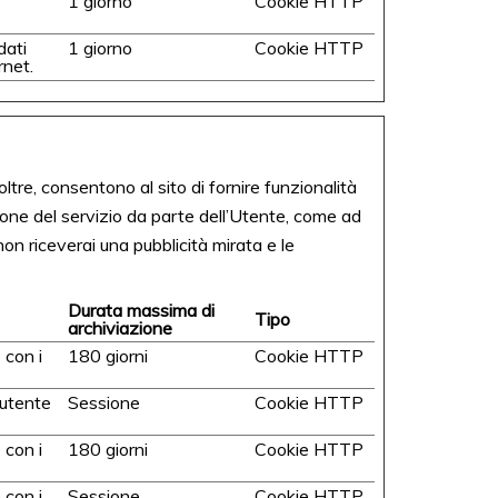
1 giorno
Cookie HTTP
dati
1 giorno
Cookie HTTP
rnet.
oltre, consentono al sito di fornire funzionalità
one del servizio da parte dell’Utente, come ad
on riceverai una pubblicità mirata e le
Durata massima di
Tipo
archiviazione
 con i
180 giorni
Cookie HTTP
'utente
Sessione
Cookie HTTP
 con i
180 giorni
Cookie HTTP
 con i
Sessione
Cookie HTTP