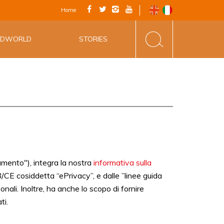
FICIALE - VIA
Home
INE&FOOD
ODWORLD
STORIES
amento"), integra la nostra
informativa sulla
8/CE cosiddetta “ePrivacy”, e dalle ”linee guida
nali. Inoltre, ha anche lo scopo di fornire
ti.