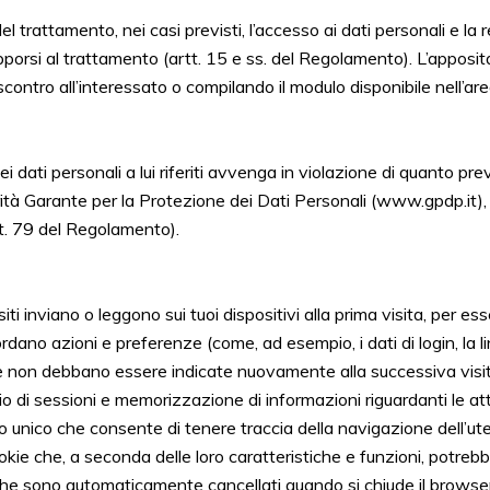
del trattamento, nei casi previsti, l’accesso ai dati personali e la r
pporsi al trattamento (artt. 15 e ss. del Regolamento). L’apposit
scontro all’interessato o compilando il modulo disponibile nell’ar
i dati personali a lui riferiti avvenga in violazione di quanto pre
torità Garante per la Protezione dei Dati Personali (www.gpdp.it)
art. 79 del Regolamento).
i inviano o leggono sui tuoi dispositivi alla prima visita, per ess
cordano azioni e preferenze (come, ad esempio, i dati di login, la li
he non debbano essere indicate nuovamente alla successiva visit
o di sessioni e memorizzazione di informazioni riguardanti le att
nico che consente di tenere traccia della navigazione dell’utente
 cookie che, a seconda delle loro caratteristiche e funzioni, potreb
, che sono automaticamente cancellati quando si chiude il browser