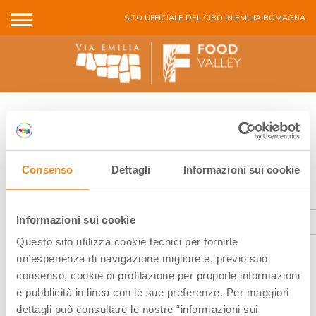
Salta al contenuto principale
SITO UFFICIALE DEL CIBO IN EMILIA ROMAGNA
NEWSLETTER FOOD VALLEY
NEWS
Tante informazioni utili per conoscere la Food Valley e
Consenso
Dettagli
Informazioni sui cookie
scoprire ricette, notizie ed eventi sul territorio
Email
*
Informazioni sui cookie
Questo sito utilizza cookie tecnici per fornirle
Dopo aver compilato il modulo, controlla la tua inbox per confermare
l'iscrizione
un’esperienza di navigazione migliore e, previo suo
Iscrivendomi alla newsletter dichiaro di aver compiuto
consenso, cookie di profilazione per proporle informazioni
16 anni e di aver preso visione della
Privacy Policy
*
e pubblicità in linea con le sue preferenze. Per maggiori
dettagli può consultare le nostre “informazioni sui