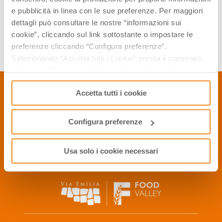
e pubblicità in linea con le sue preferenze. Per maggiori
dettagli può consultare le nostre “informazioni sui
cookie”, cliccando sul link sottostante o impostare le
preferenze cliccando “Configura preferenze”.
Selezionando “Accetta tutti i cookie” presta il consenso
all’uso di tutti i tipi di cookie mentre può revocare il
consenso cliccando su “Usa solo i cookie necessari” e
Accetta tutti i cookie
saranno attivati i soli cookie tecnici necessari al corretto
CONTACTS
funzionamento del sito.
Configura preferenze
P.Iva 01886791209
Privacy Policy
Cookie Policy
Usa solo i cookie necessari
2006, 2016 © APT Servizi S.r.l. - All rights reserved
info@winefoodemiliaromagna.com