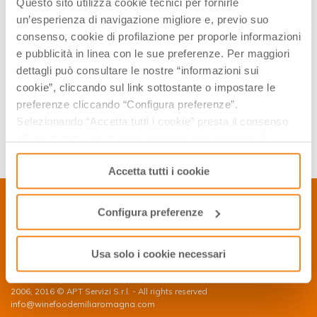
Questo sito utilizza cookie tecnici per fornirle
making and aging the vinegar which are made from
un’esperienza di navigazione migliore e, previo suo
grapes. Round bottles denote that they were produced in
consenso, cookie di profilazione per proporle informazioni
Modena. Bottles with a yellow cap are at least 12 years
e pubblicità in linea con le sue preferenze. Per maggiori
old while those with golden caps are at least 25 years old.
dettagli può consultare le nostre “informazioni sui
cookie”, cliccando sul link sottostante o impostare le
CREDITS
preferenze cliccando “Configura preferenze”.
Selezionando “Accetta tutti i cookie” presta il consenso
Link:
http://www.lolaakinmade.com/europe/postcard-25-year-
all’uso di tutti i tipi di cookie mentre può revocare il
old-balsamic-vinegar-in-modena/
consenso cliccando su “Usa solo i cookie necessari” e
Accetta tutti i cookie
saranno attivati i soli cookie tecnici necessari al corretto
funzionamento del sito.
Configura preferenze
CONTACTS
P.Iva 01886791209
Usa solo i cookie necessari
Privacy Policy
Cookie Policy
2006, 2016 © APT Servizi S.r.l. - All rights reserved
info@winefoodemiliaromagna.com