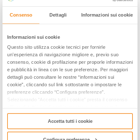
Consenso
Dettagli
Informazioni sui cookie
Informazioni sui cookie
Questo sito utilizza cookie tecnici per fornirle
un’esperienza di navigazione migliore e, previo suo
consenso, cookie di profilazione per proporle informazioni
e pubblicità in linea con le sue preferenze. Per maggiori
It is a typical Modena bagged composed of a mixture of
dettagli può consultare le nostre “informazioni sui
lean meat, fat and rind of the pig, with the addition of salt,
cookie”, cliccando sul link sottostante o impostare le
pepper and other spices, and sometimes also wine,
preferenze cliccando “Configura preferenze”.
depending on the recipe. The preparation of the Cotechino
Selezionando “Accetta tutti i cookie” presta il consenso
of Modena begins with the grinding in a mincer with molds
all’uso di tutti i tipi di cookie mentre può revocare il
characterized by holes of dimensions comprised between
consenso cliccando su “Usa solo i cookie necessari” e
7 and 10 millimeters in the muscle and fat fractions and
Accetta tutti i cookie
saranno attivati i soli cookie tecnici necessari al corretto
between 3 and 5 millimeters for the rind. It follows
funzionamento del sito.
eventual roughing and kneading machines in vacuum or at
Configura preferenze