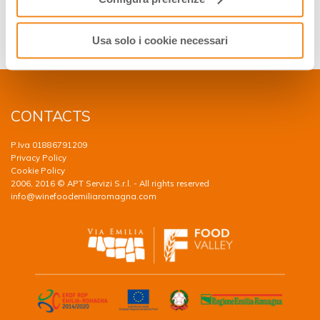
atmospheric pressure. The mixture is packed into natural
or artificial casings, unlike trotter, which is contained in the
Usa solo i cookie necessari
front leg of the pig.
CONTACTS
P.Iva 01886791209
Privacy Policy
Cookie Policy
2006, 2016 © APT Servizi S.r.l. - All rights reserved
info@winefoodemiliaromagna.com